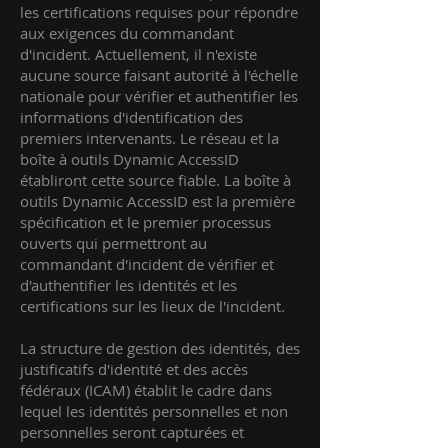
les certifications requises pour répondre
aux exigences du commandant
d'incident. Actuellement, il n'existe
aucune source faisant autorité à l'échelle
nationale pour vérifier et authentifier les
informations d'identification des
premiers intervenants. Le réseau et la
boîte à outils Dynamic AccessID
établiront cette source fiable. La boîte à
outils Dynamic AccessID est la première
spécification et le premier processus
ouverts qui permettront au
commandant d'incident de vérifier et
d'authentifier les identités et les
certifications sur les lieux de l'incident.
La structure de gestion des identités, des
justificatifs d'identité et des accès
fédéraux (ICAM) établit le cadre dans
lequel les identités personnelles et non
personnelles seront capturées et