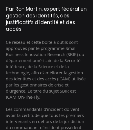
Par Ron Martin, expert fédéral en
gestion des identités, des
justificatifs d'identité et des
accès
Ce réseau et cette boîte à outils sont
approuvés par le programme Small
Business Innovation Research (SBIR) du
département américain de la Sécurité
intérieure, de la Science et de la
technologie, afin d'améliorer la gestion
des identités et des accès (ICAM) utilisée
par les gestionnaires de crise et
d'urgence. Le titre du sujet SBIR est
ICAM On-The-Fly.
Les commandants d'incident doivent
avoir la certitude que tous les premiers
intervenants en dehors de la juridiction
du commandant d'incident possèdent