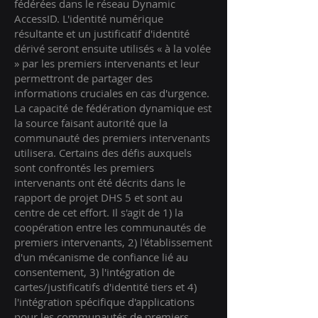
fédérées dans le réseau Dynamic
AccessID. L'identité numérique
résultante et un justificatif d'identité
dérivé seront ensuite utilisés « à la volée
» par les premiers intervenants et leur
permettront de partager des
informations cruciales en cas d'urgence.
La capacité de fédération dynamique est
la source faisant autorité que la
communauté des premiers intervenants
utilisera. Certains des défis auxquels
sont confrontés les premiers
intervenants ont été décrits dans le
rapport de projet DHS 5 et sont au
centre de cet effort. Il s'agit de 1) la
coopération entre les communautés de
premiers intervenants, 2) l'établissement
d'un mécanisme de confiance lié au
consentement, 3) l'intégration de
cartes/justificatifs d'identité tiers et 4)
l'intégration spécifique d'applications
pour les communautés de premiers