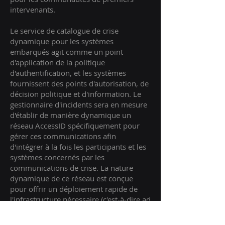
intervenants.
Le service de catalogue de crise
dynamique pour les systèmes
embarqués agit comme un point
d'application de la politique
d'authentification, et les systèmes
fournissent des points d'autorisation, de
décision politique et d'information. Le
gestionnaire d'incidents sera en mesure
d'établir de manière dynamique un
réseau AccessID spécifiquement pour
gérer ces communications afin
d'intégrer à la fois les participants et les
systèmes concernés par les
communications de crise. La nature
dynamique de ce réseau est conçue
pour offrir un déploiement rapide de
l'infrastructure nécessaire (c'est-à-dire ad
hoc) ainsi que pour minimiser le risque
pour les systèmes en dehors des